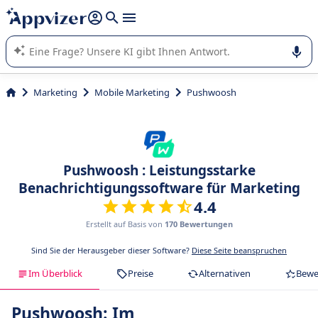
beantworten (mehrere Zeilen mit
Shift + Eingabe
).
Die KI von Appvizer führt Sie bei der Nutzung oder Auswahl
von SaaS-Software in Unternehmen.
Marketing
Mobile Marketing
Pushwoosh
Pushwoosh : Leistungsstarke
Benachrichtigungssoftware für Marketing
4.4
Erstellt auf Basis von
170 Bewertungen
Sind Sie der Herausgeber dieser Software?
Diese Seite beanspruchen
Im Überblick
Preise
Alternativen
Bewe
Pushwoosh: Im