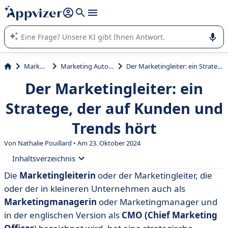
beantworten (mehrere Zeilen mit
Shift + Eingabe
).
Die KI von Appvizer führt Sie bei der Nutzung oder Auswahl
von SaaS-Software in Unternehmen.
Marketing
Marketing Automation
Der Marketingleiter: ein Stratege, der auf Kunden und Trends hört
Der Marketingleiter: ein
Stratege, der auf Kunden und
Trends hört
Von Nathalie Pouillard • Am 23. Oktober 2024
Inhaltsverzeichnis
Die
Marketingleiterin
oder der Marketingleiter, die
• Die Rolle eines Marketingleiters: Definition,
oder der in kleineren Unternehmen auch als
Aufgaben, Verantwortlichkeiten.
Marketingmanagerin
oder Marketingmanager und
• Zoom: Die Berufsbeschreibung des CMO
in der englischen Version als
CMO
(Chief Marketing