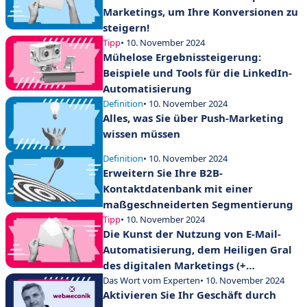
Marketings, um Ihre Konversionen zu
steigern!
Tipp
• 10. November 2024
Mühelose Ergebnissteigerung:
Beispiele und Tools für die LinkedIn-
Automatisierung
Definition
• 10. November 2024
Alles, was Sie über Push-Marketing
wissen müssen
Definition
• 10. November 2024
Erweitern Sie Ihre B2B-
Kontaktdatenbank mit einer
maßgeschneiderten Segmentierung
Tipp
• 10. November 2024
Die Kunst der Nutzung von E-Mail-
Automatisierung, dem Heiligen Gral
des digitalen Marketings (+
Fallbeispiele)
Das Wort vom Experten
• 10. November 2024
Aktivieren Sie Ihr Geschäft durch