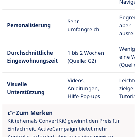
Naviga
Begren
Sehr
Personalisierung
aber
umfangreich
ausrei
Wenige
Durchschnittliche
1 bis 2 Wochen
eine W
Eingewöhnungszeit
(Quelle: G2)
(Quelle
Videos,
Leichte
Visuelle
Anleitungen,
zielger
Unterstützung
Hilfe-Pop-ups
Tutoria
👉 Zum Merken
Kit (ehemals ConvertKit) gewinnt den Preis für
Einfachheit. ActiveCampaign bietet mehr
Kontrolle, erfordert aber auch eine gewisse