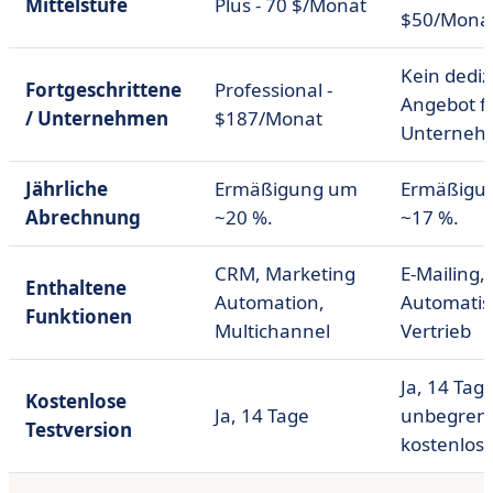
Mittelstufe
Plus - 70 $/Monat
$50/Mona
Kein dediz
Fortgeschrittene
Professional -
Angebot f
/ Unternehmen
$187/Monat
Unterneh
Jährliche
Ermäßigung um
Ermäßigu
Abrechnung
~20 %.
~17 %.
CRM, Marketing
E-Mailing,
Enthaltene
Automation,
Automatis
Funktionen
Multichannel
Vertrieb
Ja, 14 Tag
Kostenlose
Ja, 14 Tage
unbegren
Testversion
kostenlos