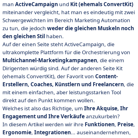
man
ActiveCampaign
und
Kit (ehemals ConvertKit)
• ActiveCampaign vs. Kit (ex-ConvertKit): Vergleichen
miteinander vergleicht, hat man es eindeutig mit zwei
Sie die Funktionen.
Schwergewichten im Bereich Marketing Automation
• ActiveCampaign vs. Kit (ex-ConvertKit): Vergleichen
zu tun, die jedoch
weder die gleichen Muskeln noch
Sie die Preise!
den gleichen Stil
haben.
• ActiveCampaign vs. Kit (ex-ConvertKit): Welche
Auf der einen Seite steht ActiveCampaign, die
Oberfläche ist intuitiver?
ultrakomplette Plattform für die Orchestrierung von
• ActiveCampaign vs. Kit (ex-ConvertKit): Vergleichen
Multichannel-Marketingkampagnen
, die einem
Sie die Integrationen!
Dirigenten würdig sind. Auf der anderen Seite Kit
• Wann sollte man sich für ActiveCampaign oder Kit
(ehemals ConvertKit), der Favorit von
Content-
(ex-ConvertKit) entscheiden?
Erstellern, Coaches, Künstlern und Freelancern
, die
• Was man aus dem Kampf ActiveCampaign vs. Kit
mit einem einfachen, aber leistungsstarken Tool
(ehemals ConvertKit) lernen kann.
direkt auf den Punkt kommen wollen.
• FAQs zu ActiveCampaign vs Kit (ehemals ConvertKit)
Welches ist also das Richtige, um
Ihre Akquise, Ihr
Engagement und Ihre Verkäufe
anzukurbeln?
In diesem Artikel werden wir ihre
Funktionen
,
Preise
,
Ergonomie
,
Integrationen
... auseinandernehmen,