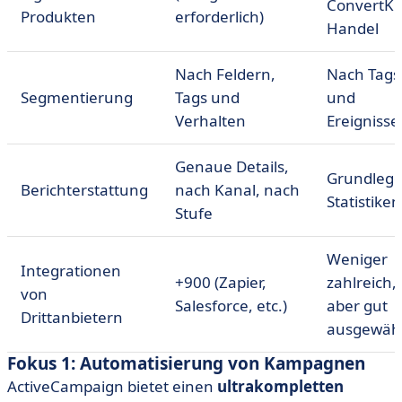
ConvertKit
Produkten
erforderlich)
Handel
Nach Feldern,
Nach Tags
Segmentierung
Tags und
und
Verhalten
Ereignisse
Genaue Details,
Grundleg
Berichterstattung
nach Kanal, nach
Statistiken
Stufe
Weniger
Integrationen
+900 (Zapier,
zahlreich,
von
Salesforce, etc.)
aber gut
Drittanbietern
ausgewähl
Fokus 1: Automatisierung von Kampagnen
ActiveCampaign bietet einen
ultrakompletten