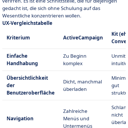
verirren. Es ist eine Schnittstelle, die für diejenigen
gedacht ist, die sich ohne Schulung auf das
Wesentliche konzentrieren wollen.
UX-Vergleichstabelle
Kit (e
Kriterium
ActiveCampaign
Conver
Einfache
Zu Beginn
Unmitte
Handhabung
komplex
intuitiv
Übersichtlichkeit
Minimal
Dicht, manchmal
der
gut
überladen
Benutzeroberfläche
struktu
Schlan
Zahlreiche
nicht
Navigation
Menüs und
überla
Untermenüs