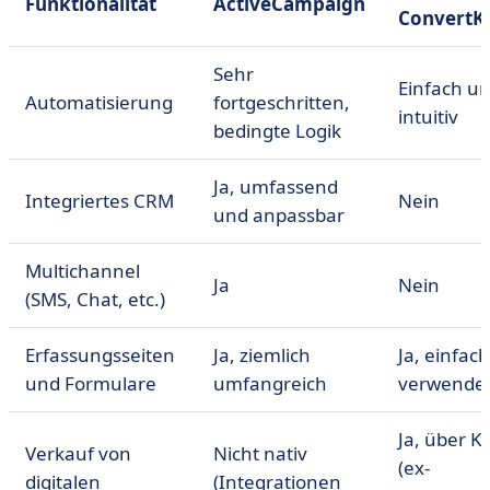
Funktionalität
ActiveCampaign
ConvertKi
Sehr
Einfach u
Automatisierung
fortgeschritten,
intuitiv
bedingte Logik
Ja, umfassend
Integriertes CRM
Nein
und anpassbar
Multichannel
Ja
Nein
(SMS, Chat, etc.)
Erfassungsseiten
Ja, ziemlich
Ja, einfac
und Formulare
umfangreich
verwende
Ja, über Ki
Verkauf von
Nicht nativ
(ex-
digitalen
(Integrationen