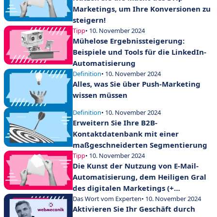
Marketings, um Ihre Konversionen zu
steigern!
Tipp
• 10. November 2024
Mühelose Ergebnissteigerung:
Beispiele und Tools für die LinkedIn-
Automatisierung
Definition
• 10. November 2024
Alles, was Sie über Push-Marketing
wissen müssen
Definition
• 10. November 2024
Erweitern Sie Ihre B2B-
Kontaktdatenbank mit einer
maßgeschneiderten Segmentierung
Tipp
• 10. November 2024
Die Kunst der Nutzung von E-Mail-
Automatisierung, dem Heiligen Gral
des digitalen Marketings (+
Fallbeispiele)
Das Wort vom Experten
• 10. November 2024
Aktivieren Sie Ihr Geschäft durch