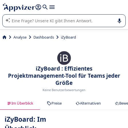
beantworten (mehrere Zeilen mit
Shift + Eingabe
).
Die KI von Appvizer führt Sie bei der Nutzung oder Auswahl
von SaaS-Software in Unternehmen.
Analyse
Dashboards
iZyBoard
iZyBoard : Effizientes
Projektmanagement-Tool für Teams jeder
Größe
Keine Benutzerbewertungen
Im Überblick
Preise
Alternativen
Bewe
iZyBoard: Im