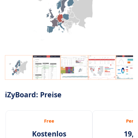
iZyBoard: Preise
Free
Pers
Kostenlos
19,0