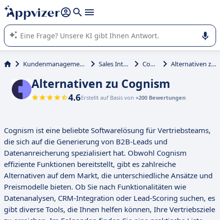
beantworten (mehrere Zeilen mit
Shift + Eingabe
).
Die KI von Appvizer führt Sie bei der Nutzung oder Auswahl
von SaaS-Software in Unternehmen.
Kundenmanagement und Vertrieb
Sales Intelligence
Cognism
Alternativen zu Cognism
Alternativen zu Cognism
4.6
Erstellt auf Basis von
+200 Bewertungen
Cognism ist eine beliebte Softwarelösung für Vertriebsteams,
die sich auf die Generierung von B2B-Leads und
Datenanreicherung spezialisiert hat. Obwohl Cognism
effiziente Funktionen bereitstellt, gibt es zahlreiche
Alternativen auf dem Markt, die unterschiedliche Ansätze und
Preismodelle bieten. Ob Sie nach Funktionalitäten wie
Datenanalysen, CRM-Integration oder Lead-Scoring suchen, es
gibt diverse Tools, die Ihnen helfen können, Ihre Vertriebsziele