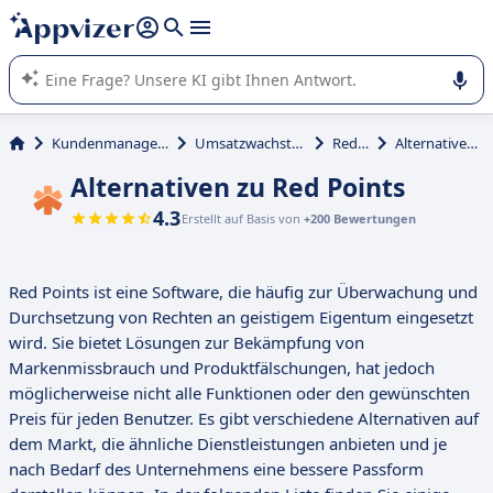
beantworten (mehrere Zeilen mit
Shift + Eingabe
).
Die KI von Appvizer führt Sie bei der Nutzung oder Auswahl
von SaaS-Software in Unternehmen.
Kundenmanagement und Vertrieb
Umsatzwachstumsmanagement
Red Points
Alternativen zu Red Points
Alternativen zu Red Points
4.3
Erstellt auf Basis von
+200 Bewertungen
Red Points ist eine Software, die häufig zur Überwachung und
Durchsetzung von Rechten an geistigem Eigentum eingesetzt
wird. Sie bietet Lösungen zur Bekämpfung von
Markenmissbrauch und Produktfälschungen, hat jedoch
möglicherweise nicht alle Funktionen oder den gewünschten
Preis für jeden Benutzer. Es gibt verschiedene Alternativen auf
dem Markt, die ähnliche Dienstleistungen anbieten und je
nach Bedarf des Unternehmens eine bessere Passform