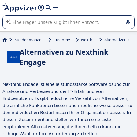
beantworten (mehrere Zeilen mit
Shift + Eingabe
).
Die KI von Appvizer führt Sie bei der Nutzung oder Auswahl
von SaaS-Software in Unternehmen.
Kundenmanagement und Vertrieb
Customer Satisfaction
Nexthink Engage
Alternativen zu Nexthink Engage
Alternativen zu Nexthink
Engage
Nexthink Engage ist eine leistungsstarke Softwarelösung zur
Analyse und Verbesserung der IT-Erfahrung von
Endbenutzern. Es gibt jedoch eine Vielzahl von Alternativen,
die ähnliche Funktionen bieten und möglicherweise besser zu
den individuellen Bedürfnissen Ihrer Organisation passen. In
diesem Zusammenhang stellen wir Ihnen eine Liste
empfohlener Alternativen vor, die Ihnen helfen kann, die
richtige Wahl für Ihre Anforderung zu treffen.