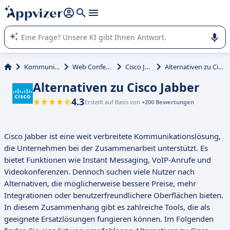
beantworten (mehrere Zeilen mit
Shift + Eingabe
).
Die KI von Appvizer führt Sie bei der Nutzung oder Auswahl
von SaaS-Software in Unternehmen.
Kommunikation
Web Conferencing
Cisco Jabber
Alternativen zu Cisco Jabber
Alternativen zu Cisco Jabber
4.3
Erstellt auf Basis von
+200 Bewertungen
Cisco Jabber ist eine weit verbreitete Kommunikationslösung,
die Unternehmen bei der Zusammenarbeit unterstützt. Es
bietet Funktionen wie Instant Messaging, VoIP-Anrufe und
Videokonferenzen. Dennoch suchen viele Nutzer nach
Alternativen, die möglicherweise bessere Preise, mehr
Integrationen oder benutzerfreundlichere Oberflächen bieten.
In diesem Zusammenhang gibt es zahlreiche Tools, die als
geeignete Ersatzlösungen fungieren können. Im Folgenden