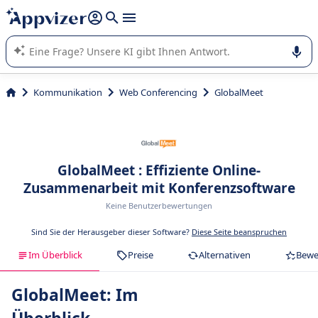
beantworten (mehrere Zeilen mit
Shift + Eingabe
).
Die KI von Appvizer führt Sie bei der Nutzung oder Auswahl
von SaaS-Software in Unternehmen.
Kommunikation
Web Conferencing
GlobalMeet
GlobalMeet : Effiziente Online-
Zusammenarbeit mit Konferenzsoftware
Keine Benutzerbewertungen
Sind Sie der Herausgeber dieser Software?
Diese Seite beanspruchen
Im Überblick
Preise
Alternativen
Bewe
GlobalMeet: Im