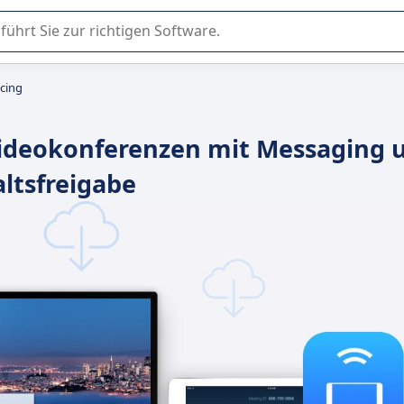
er Nutzung oder Auswahl von SaaS-Software in Unternehmen.
cing
Videokonferenzen mit Messaging 
ltsfreigabe