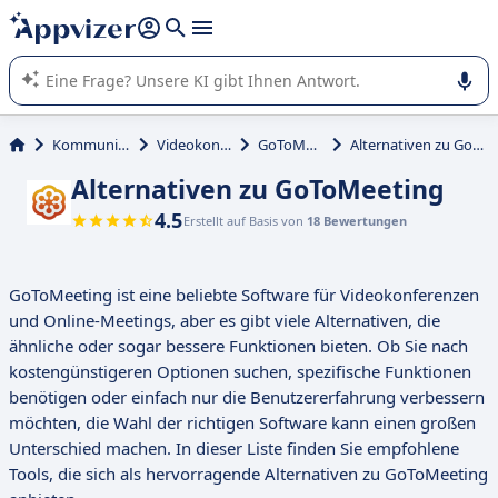
beantworten (mehrere Zeilen mit
Shift + Eingabe
).
Die KI von Appvizer führt Sie bei der Nutzung oder Auswahl
von SaaS-Software in Unternehmen.
Kommunikation
Videokonferenz
GoToMeeting
Alternativen zu GoToMeeting
Alternativen zu GoToMeeting
4.5
Erstellt auf Basis von
18 Bewertungen
GoToMeeting ist eine beliebte Software für Videokonferenzen
und Online-Meetings, aber es gibt viele Alternativen, die
ähnliche oder sogar bessere Funktionen bieten. Ob Sie nach
kostengünstigeren Optionen suchen, spezifische Funktionen
benötigen oder einfach nur die Benutzererfahrung verbessern
möchten, die Wahl der richtigen Software kann einen großen
Unterschied machen. In dieser Liste finden Sie empfohlene
Tools, die sich als hervorragende Alternativen zu GoToMeeting