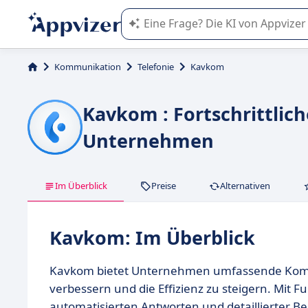
Die KI von Appvizer führt Sie bei d
Kommunikation
Telefonie
Kavkom
Kavkom : Fortschrittli
Unternehmen
Im Überblick
Preise
Alternativen
Kavkom: Im Überblick
Kavkom bietet Unternehmen umfassende Komm
verbessern und die Effizienz zu steigern. Mit F
automatisierten Antworten und detaillierter Be