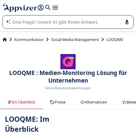
beantworten (mehrere Zeilen mit
Shift + Eingabe
).
Die KI von Appvizer führt Sie bei der Nutzung oder Auswahl
von SaaS-Software in Unternehmen.
Kommunikation
Social Media Management
LOOQME
LOOQME : Medien-Monitoring Lösung für
Unternehmen
Keine Benutzerbewertungen
Im Überblick
Preise
Alternativen
Bewe
LOOQME: Im
Überblick