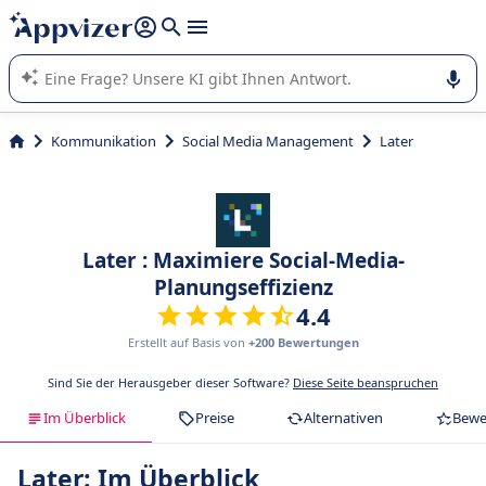
beantworten (mehrere Zeilen mit
Shift + Eingabe
).
Die KI von Appvizer führt Sie bei der Nutzung oder Auswahl
von SaaS-Software in Unternehmen.
Kommunikation
Social Media Management
Later
Later : Maximiere Social-Media-
Planungseffizienz
4.4
Erstellt auf Basis von
+200 Bewertungen
Sind Sie der Herausgeber dieser Software?
Diese Seite beanspruchen
Im Überblick
Preise
Alternativen
Bewe
Later: Im Überblick