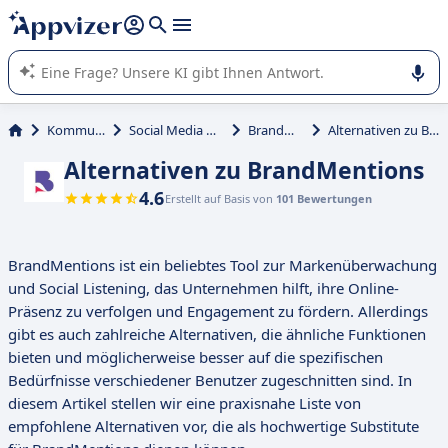
beantworten (mehrere Zeilen mit
Shift + Eingabe
).
Die KI von Appvizer führt Sie bei der Nutzung oder Auswahl
von SaaS-Software in Unternehmen.
Kommunikation
Social Media Management
BrandMentions
Alternativen zu BrandMentions
Alternativen zu BrandMentions
4.6
Erstellt auf Basis von
101 Bewertungen
BrandMentions ist ein beliebtes Tool zur Markenüberwachung
und Social Listening, das Unternehmen hilft, ihre Online-
Präsenz zu verfolgen und Engagement zu fördern. Allerdings
gibt es auch zahlreiche Alternativen, die ähnliche Funktionen
bieten und möglicherweise besser auf die spezifischen
Bedürfnisse verschiedener Benutzer zugeschnitten sind. In
diesem Artikel stellen wir eine praxisnahe Liste von
empfohlene Alternativen vor, die als hochwertige Substitute