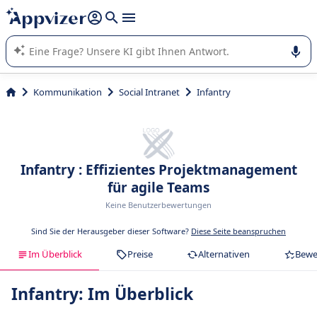
beantworten (mehrere Zeilen mit
Shift + Eingabe
).
Die KI von Appvizer führt Sie bei der Nutzung oder Auswahl
von SaaS-Software in Unternehmen.
Kommunikation
Social Intranet
Infantry
Infantry : Effizientes Projektmanagement
für agile Teams
Keine Benutzerbewertungen
Sind Sie der Herausgeber dieser Software?
Diese Seite beanspruchen
Im Überblick
Preise
Alternativen
Bewe
Infantry: Im Überblick