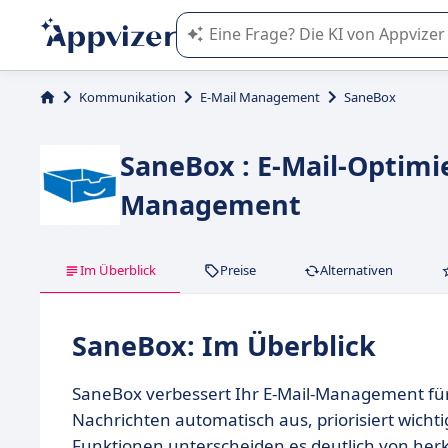
Die KI von Appvizer führt Sie bei d
Kommunikation
E-Mail Management
SaneBox
SaneBox : E-Mail-Optimi
Management
Im Überblick
Preise
Alternativen
SaneBox: Im Überblick
SaneBox verbessert Ihr E-Mail-Management für v
Nachrichten automatisch aus, priorisiert wichtig
Funktionen unterscheiden es deutlich von her