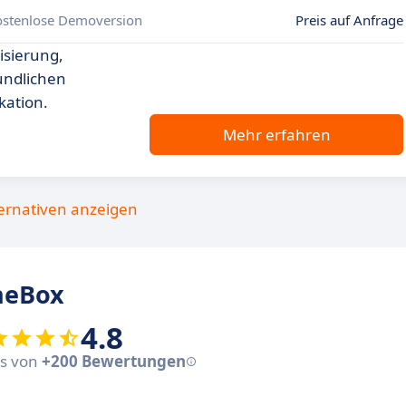
ostenlose Demoversion
Preis auf Anfrage
isierung,
undlichen
kation.
Mehr erfahren
ternativen anzeigen
neBox
4.8
sis von
+200 Bewertungen