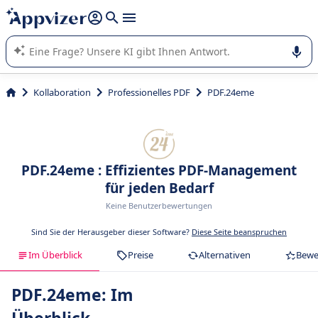
beantworten (mehrere Zeilen mit
Shift + Eingabe
).
Die KI von Appvizer führt Sie bei der Nutzung oder Auswahl
von SaaS-Software in Unternehmen.
Kollaboration
Professionelles PDF
PDF.24eme
PDF.24eme : Effizientes PDF-Management
für jeden Bedarf
Keine Benutzerbewertungen
Sind Sie der Herausgeber dieser Software?
Diese Seite beanspruchen
Im Überblick
Preise
Alternativen
Bewe
PDF.24eme: Im