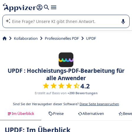
beantworten (mehrere Zeilen mit
Shift + Eingabe
).
Die KI von Appvizer führt Sie bei der Nutzung oder Auswahl
von SaaS-Software in Unternehmen.
Kollaboration
Professionelles PDF
UPDF
UPDF : Hochleistungs-PDF-Bearbeitung für
alle Anwender
4.2
Erstellt auf Basis von
+200 Bewertungen
Sind Sie der Herausgeber dieser Software?
Diese Seite beanspruchen
Im Überblick
Preise
Alternativen
Bewe
UPDF: Im Überblick