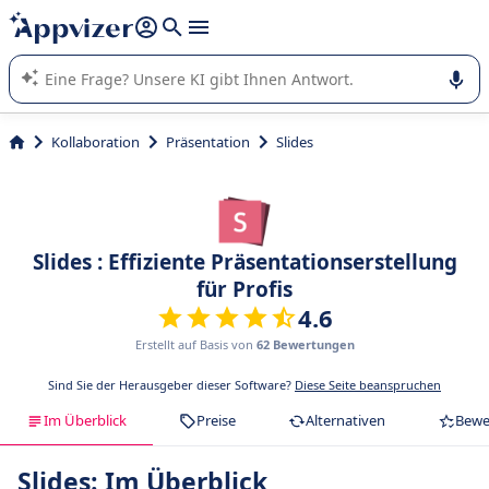
beantworten (mehrere Zeilen mit
Shift + Eingabe
).
Die KI von Appvizer führt Sie bei der Nutzung oder Auswahl
von SaaS-Software in Unternehmen.
Kollaboration
Präsentation
Slides
Slides : Effiziente Präsentationserstellung
für Profis
4.6
Erstellt auf Basis von
62 Bewertungen
Sind Sie der Herausgeber dieser Software?
Diese Seite beanspruchen
Im Überblick
Preise
Alternativen
Bewe
Slides: Im Überblick