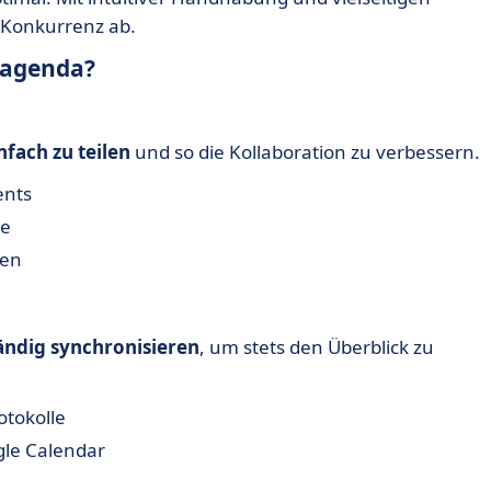
 Konkurrenz ab.
magenda?
nfach zu teilen
und so die Kollaboration zu verbessern.
ents
te
ten
ändig synchronisieren
, um stets den Überblick zu
tokolle
gle Calendar