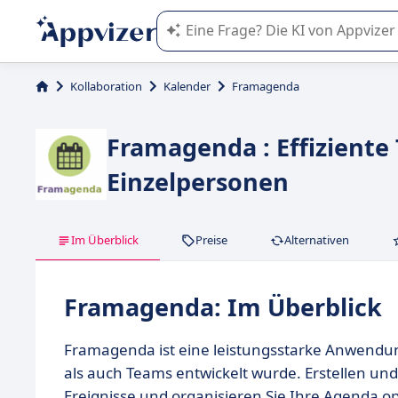
Die KI von Appvizer führt Sie bei d
Kollaboration
Kalender
Framagenda
Framagenda : Effizient
Einzelpersonen
Im Überblick
Preise
Alternativen
Framagenda: Im Überblick
Framagenda ist eine leistungsstarke Anwendun
als auch Teams entwickelt wurde. Erstellen und
Ereignisse und organisieren Sie Ihre Agenda op