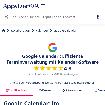
beantworten (mehrere Zeilen mit
Shift + Eingabe
).
Die KI von Appvizer führt Sie bei der Nutzung oder Auswahl
von SaaS-Software in Unternehmen.
Kollaboration
Kalender
Google Calendar
Google Calendar : Effiziente
Terminverwaltung mit Kalender-Software
4.8
Erstellt auf Basis von
+200 Bewertungen
Sind Sie der Herausgeber dieser Software?
Diese Seite beanspruchen
Im Überblick
Preise
Alternativen
Bewe
Google Calendar: Im