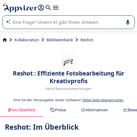
beantworten (mehrere Zeilen mit
Shift + Eingabe
).
Die KI von Appvizer führt Sie bei der Nutzung oder Auswahl
von SaaS-Software in Unternehmen.
Kollaboration
Bilddatenbank
Reshot
Reshot : Effiziente Fotobearbeitung für
Kreativprofis
Keine Benutzerbewertungen
Sind Sie der Herausgeber dieser Software?
Diese Seite beanspruchen
Im Überblick
Preise
Alternativen
Bewe
Reshot: Im Überblick