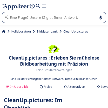
beantworten (mehrere Zeilen mit
Shift + Eingabe
).
Die KI von Appvizer führt Sie bei der Nutzung oder Auswahl
von SaaS-Software in Unternehmen.
Kollaboration
Bilddatenbank
CleanUp.pictures
CleanUp.pictures : Erleben Sie mühelose
Bildbearbeitung mit Präzision
Keine Benutzerbewertungen
Sind Sie der Herausgeber dieser Software?
Diese Seite beanspruchen
Im Überblick
Preise
Alternativen
Bewe
CleanUp.pictures: Im