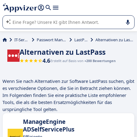
beantworten (mehrere Zeilen mit
Shift + Eingabe
).
Die KI von Appvizer führt Sie bei der Nutzung oder Auswahl
von SaaS-Software in Unternehmen.
IT-Service
Passwort Manager
LastPass
Alternativen zu LastPass
Alternativen zu LastPass
4.6
Erstellt auf Basis von
+200 Bewertungen
Wenn Sie nach Alternativen zur Software LastPass suchen, gibt
es verschiedene Optionen, die Sie in Betracht ziehen können.
Im Folgenden finden Sie eine praktische Liste empfohlener
Tools, die als die besten Ersatzmöglichkeiten für das
ursprüngliche Tool gelten.
ManageEngine
ADSelfServicePlus
Effiziente