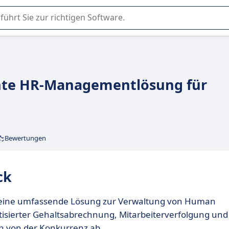
er Nutzung oder Auswahl von SaaS-Software in Unternehmen.
iente HR-Managementlösung für
Bewertungen
ck
ie eine umfassende Lösung zur Verwaltung von Human
isierter Gehaltsabrechnung, Mitarbeiterverfolgung und
h von der Konkurrenz ab.