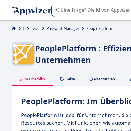
Die KI von Appvizer führt Sie bei d
IT-Service
Passwort Manager
PeoplePlatform
PeoplePlatform : Effiz
Unternehmen
Im Überblick
Preise
Alternativen
PeoplePlatform: Im Überbli
PeoplePlatform ist ideal für Unternehmen, d
Resources suchen. Mit Funktionen wie automat
einem umfassenden Berichtsmodul hebt es sic