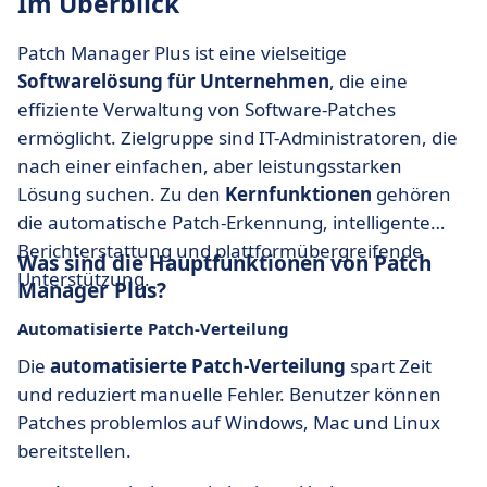
Im Überblick
Patch Manager Plus ist eine vielseitige
Softwarelösung für Unternehmen
, die eine
effiziente Verwaltung von Software-Patches
ermöglicht. Zielgruppe sind IT-Administratoren, die
nach einer einfachen, aber leistungsstarken
Lösung suchen. Zu den
Kernfunktionen
gehören
die automatische Patch-Erkennung, intelligente
Berichterstattung und plattformübergreifende
Was sind die Hauptfunktionen von Patch
Unterstützung.
Manager Plus?
Automatisierte Patch-Verteilung
Die
automatisierte Patch-Verteilung
spart Zeit
und reduziert manuelle Fehler. Benutzer können
Patches problemlos auf Windows, Mac und Linux
bereitstellen.