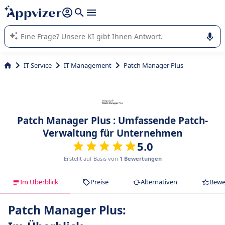
beantworten (mehrere Zeilen mit
Shift + Eingabe
).
Die KI von Appvizer führt Sie bei der Nutzung oder Auswahl
von SaaS-Software in Unternehmen.
IT-Service
IT Management
Patch Manager Plus
Patch Manager Plus : Umfassende Patch-
Verwaltung für Unternehmen
5.0
Erstellt auf Basis von
1 Bewertungen
Im Überblick
Preise
Alternativen
Bewe
Patch Manager Plus: