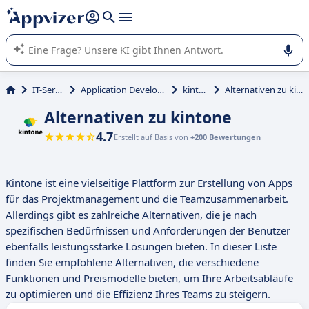
beantworten (mehrere Zeilen mit
Shift + Eingabe
).
Die KI von Appvizer führt Sie bei der Nutzung oder Auswahl
von SaaS-Software in Unternehmen.
IT-Service
Application Development
kintone
Alternativen zu kintone
Alternativen zu kintone
4.7
Erstellt auf Basis von
+200 Bewertungen
Kintone ist eine vielseitige Plattform zur Erstellung von Apps
für das Projektmanagement und die Teamzusammenarbeit.
Allerdings gibt es zahlreiche Alternativen, die je nach
spezifischen Bedürfnissen und Anforderungen der Benutzer
ebenfalls leistungsstarke Lösungen bieten. In dieser Liste
finden Sie empfohlene Alternativen, die verschiedene
Funktionen und Preismodelle bieten, um Ihre Arbeitsabläufe
zu optimieren und die Effizienz Ihres Teams zu steigern.