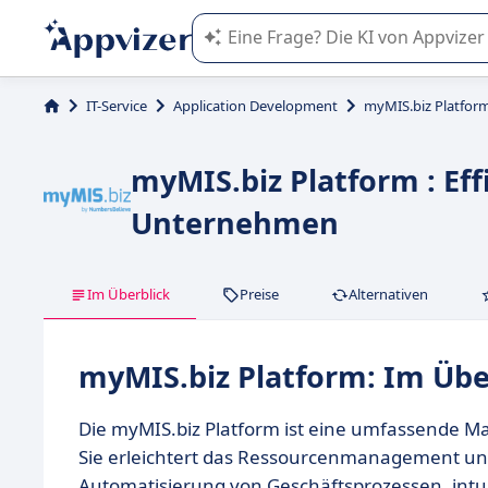
Die KI von Appvizer führt Sie bei d
IT-Service
Application Development
myMIS.biz Platfor
myMIS.biz Platform : Ef
Unternehmen
Im Überblick
Preise
Alternativen
myMIS.biz Platform: Im Übe
Die myMIS.biz Platform ist eine umfassende 
Sie erleichtert das Ressourcenmanagement und
Automatisierung von Geschäftsprozessen, intu