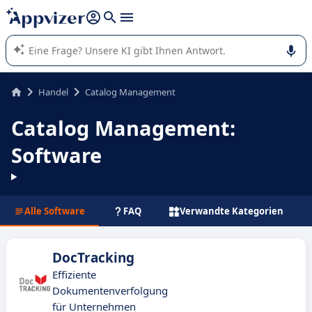
beantworten (mehrere Zeilen mit
Shift + Eingabe
).
Die KI von Appvizer führt Sie bei der Nutzung oder Auswahl
von SaaS-Software in Unternehmen.
Handel
Catalog Management
Catalog Management:
Software
Alle Software
FAQ
Verwandte Kategorien
DocTracking
Effiziente
Dokumentenverfolgung
für Unternehmen