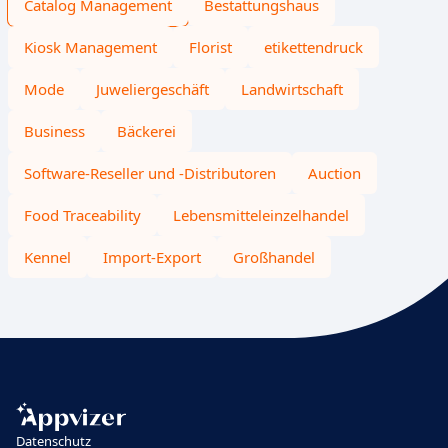
Catalog Management
Bestattungshaus
Kiosk Management
Florist
etikettendruck
Mode
Juweliergeschäft
Landwirtschaft
Business
Bäckerei
Software-Reseller und -Distributoren
Auction
Food Traceability
Lebensmitteleinzelhandel
Kennel
Import-Export
Großhandel
Datenschutz