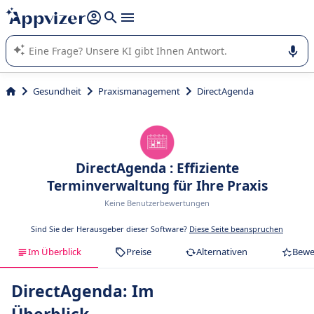
beantworten (mehrere Zeilen mit
Shift + Eingabe
).
Die KI von Appvizer führt Sie bei der Nutzung oder Auswahl
von SaaS-Software in Unternehmen.
Gesundheit
Praxismanagement
DirectAgenda
DirectAgenda : Effiziente
Terminverwaltung für Ihre Praxis
Keine Benutzerbewertungen
Sind Sie der Herausgeber dieser Software?
Diese Seite beanspruchen
Im Überblick
Preise
Alternativen
Bewe
DirectAgenda: Im