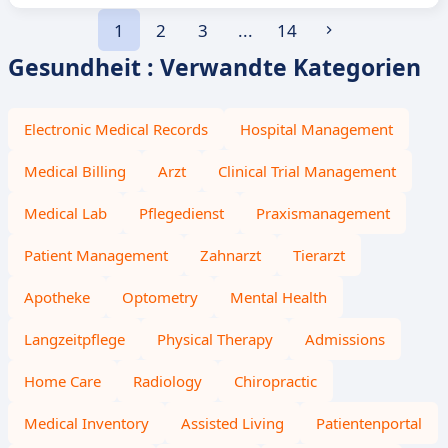
1
2
3
...
14
Gesundheit : Verwandte Kategorien
Electronic Medical Records
Hospital Management
Medical Billing
Arzt
Clinical Trial Management
Medical Lab
Pflegedienst
Praxismanagement
Patient Management
Zahnarzt
Tierarzt
Apotheke
Optometry
Mental Health
Langzeitpflege
Physical Therapy
Admissions
Home Care
Radiology
Chiropractic
Medical Inventory
Assisted Living
Patientenportal