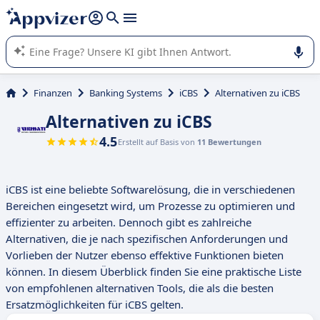
beantworten (mehrere Zeilen mit
Shift + Eingabe
).
Die KI von Appvizer führt Sie bei der Nutzung oder Auswahl
von SaaS-Software in Unternehmen.
Finanzen
Banking Systems
iCBS
Alternativen zu iCBS
Alternativen zu iCBS
4.5
Erstellt auf Basis von
11 Bewertungen
iCBS ist eine beliebte Softwarelösung, die in verschiedenen
Bereichen eingesetzt wird, um Prozesse zu optimieren und
effizienter zu arbeiten. Dennoch gibt es zahlreiche
Alternativen, die je nach spezifischen Anforderungen und
Vorlieben der Nutzer ebenso effektive Funktionen bieten
können. In diesem Überblick finden Sie eine praktische Liste
von empfohlenen alternativen Tools, die als die besten
Ersatzmöglichkeiten für iCBS gelten.