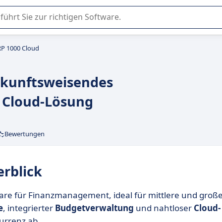
er Nutzung oder Auswahl von SaaS-Software in Unternehmen.
RP 1000 Cloud
ukunftsweisendes
 Cloud-Lösung
Bewertungen
erblick
tware für Finanzmanagement, ideal für mittlere und groß
e
, integrierter
Budgetverwaltung
und nahtloser
Cloud-
urrenz ab.