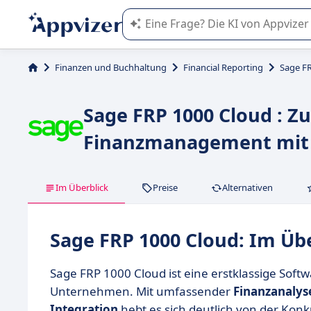
Die KI von Appvizer führt Sie bei d
Finanzen und Buchhaltung
Financial Reporting
Sage F
Sage FRP 1000 Cloud : Z
Finanzmanagement mit
Im Überblick
Preise
Alternativen
Sage FRP 1000 Cloud: Im Üb
Sage FRP 1000 Cloud ist eine erstklassige Sof
Unternehmen. Mit umfassender
Finanzanalys
Integration
hebt es sich deutlich von der Konk