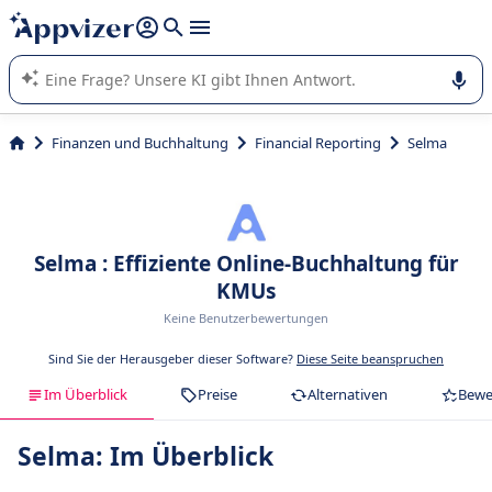
beantworten (mehrere Zeilen mit
Shift + Eingabe
).
Die KI von Appvizer führt Sie bei der Nutzung oder Auswahl
von SaaS-Software in Unternehmen.
Finanzen und Buchhaltung
Financial Reporting
Selma
Selma : Effiziente Online-Buchhaltung für
KMUs
Keine Benutzerbewertungen
Sind Sie der Herausgeber dieser Software?
Diese Seite beanspruchen
Im Überblick
Preise
Alternativen
Bewe
Selma: Im Überblick