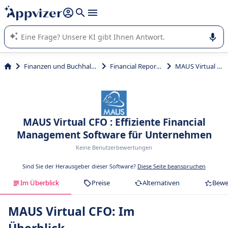
beantworten (mehrere Zeilen mit
Shift + Eingabe
).
Die KI von Appvizer führt Sie bei der Nutzung oder Auswahl
von SaaS-Software in Unternehmen.
Finanzen und Buchhaltung
Financial Reporting
MAUS Virtual CFO
MAUS Virtual CFO : Effiziente Financial
Management Software für Unternehmen
Keine Benutzerbewertungen
Sind Sie der Herausgeber dieser Software?
Diese Seite beanspruchen
Im Überblick
Preise
Alternativen
Bewe
MAUS Virtual CFO: Im