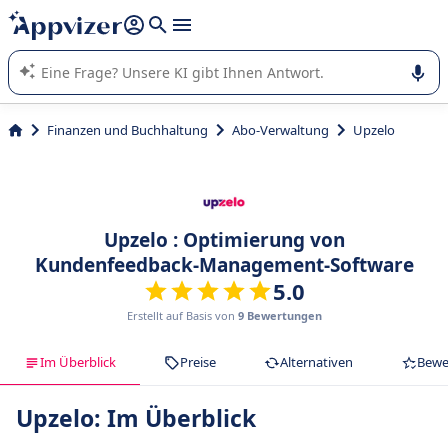
beantworten (mehrere Zeilen mit
Shift + Eingabe
).
Die KI von Appvizer führt Sie bei der Nutzung oder Auswahl
von SaaS-Software in Unternehmen.
Finanzen und Buchhaltung
Abo-Verwaltung
Upzelo
Upzelo : Optimierung von
Kundenfeedback-Management-Software
5.0
Erstellt auf Basis von
9 Bewertungen
Im Überblick
Preise
Alternativen
Bewe
Upzelo: Im Überblick