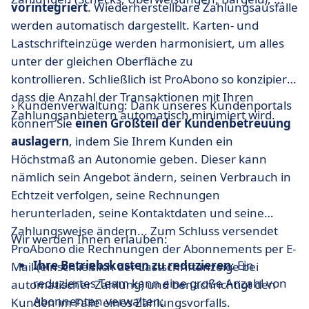
vorintegriert
. Wiederherstellbare Zahlungsausfälle
werden automatisch dargestellt. Karten- und
Lastschrifteinzüge werden harmonisiert, um alles
unter der gleichen Oberfläche zu
kontrollieren. Schließlich ist ProAbono so konzipiert,
dass die Anzahl der Transaktionen mit Ihren
› Kundenverwaltung: Dank unseres Kundenportals
Zahlungsanbietern automatisch minimiert wird.
können Sie
einen Großteil der Kundenbetreuung
auslagern
, indem Sie Ihrem Kunden ein
Höchstmaß an Autonomie geben. Dieser kann
nämlich sein Angebot ändern, seinen Verbrauch in
Echtzeit verfolgen, seine Rechnungen
herunterladen, seine Kontaktdaten und seine
Zahlungsweise ändern... Zum Schluss versendet
Wir werden Ihnen erlauben:
ProAbono die Rechnungen der Abonnements per E-
Ihre Betriebskosten zu reduzieren
: Ein
Mail (einschließlich der Lastschriftanzeige bei
reduziertes Team kann eine große Anzahl von
automatischer Zahlung) und benachrichtigt den
Abonnenten verwalten;
Kunden im Falle eines Zahlungsvorfalls.