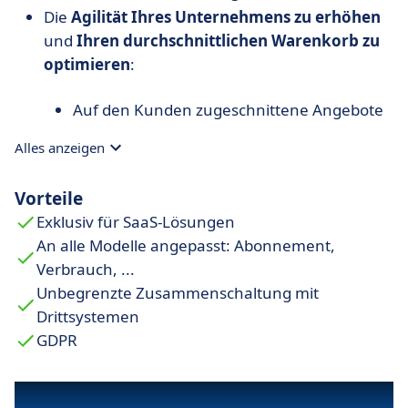
Die
Agilität Ihres Unternehmens zu erhöhen
und
Ihren durchschnittlichen Warenkorb zu
optimieren
:
Auf den Kunden zugeschnittene Angebote
zu erstellen, die dann automatisiert
Alles anzeigen
werden;
Maßgeschneiderte Angebote und All-
Vorteile
Inclusive-Angebote zu kombinieren (Self-
Exklusiv für SaaS-Lösungen
Service);
An alle Modelle angepasst: Abonnement,
Ihre Angebote nach Kundentyp zu
Verbrauch, ...
segmentieren;
Unbegrenzte Zusammenschaltung mit
Ihre Angebote in Echtzeit und ohne
Drittsystemen
technischen Eingriff anzupassen;
GDPR
Ihren Time-to-Money zu reduzieren
, indem
Sie uns durch schnelle und sichere RESTful-APIs