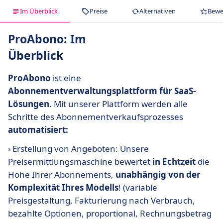
Im Überblick
Preise
Alternativen
Bewe
ProAbono: Im
Überblick
ProAbono
ist eine
Abonnementverwaltungsplattform für SaaS-
Lösungen
. Mit unserer Plattform werden alle
Schritte des Abonnementverkaufsprozesses
automatisiert:
› Erstellung von Angeboten: Unsere
Preisermittlungsmaschine bewertet
in Echtzeit
die
Höhe Ihrer Abonnements,
unabhängig von der
Komplexität Ihres Modells
! (variable
Preisgestaltung, Fakturierung nach Verbrauch,
bezahlte Optionen, proportional, Rechnungsbetrag