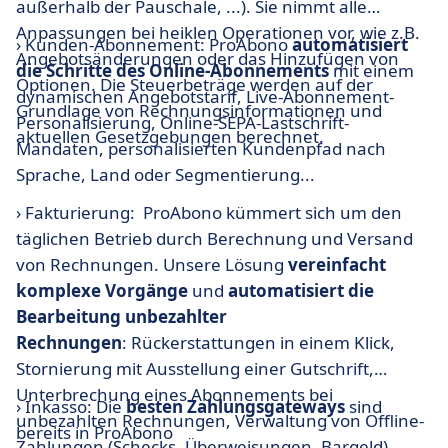
außerhalb der Pauschale, ...). Sie nimmt alle
Anpassungen bei heiklen Operationen vor, wie z.B.
› Kunden-Abonnement: ProAbono
automatisiert
Angebotsänderungen oder das Hinzufügen von
die Schritte des Online-Abonnements
mit einem
Optionen. Die Steuerbeträge werden auf der
dynamischen Angebotstarif, Live-Abonnement-
Grundlage von Rechnungsinformationen und
Personalisierung, Online-SEPA-Lastschrift-
aktuellen Gesetzgebungen berechnet.
Mandaten, personalisierten Kundenpfad nach
Sprache, Land oder Segmentierung...
› Fakturierung: ProAbono kümmert sich um den
täglichen Betrieb durch Berechnung und Versand
von Rechnungen. Unsere Lösung
vereinfacht
komplexe Vorgänge
und
automatisiert die
Bearbeitung unbezahlter
Rechnungen
: Rückerstattungen in einem Klick,
Stornierung mit Ausstellung einer Gutschrift,
Unterbrechung eines Abonnements bei
› Inkasso: Die
besten Zahlungsgateways
sind
unbezahlten Rechnungen, Verwaltung von Offline-
bereits in ProAbono
Zahlungen (Schecks, Überweisungen, Bargeld), ...