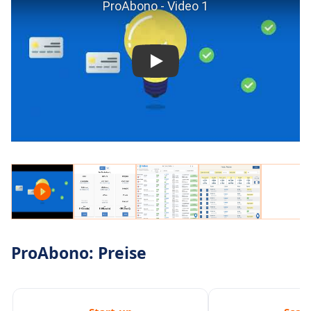
sehr einfach in Ihr Ökosystem (CRM,
Buchhaltung, SaaS-Tools...) integrieren.
ProAbono: Preise