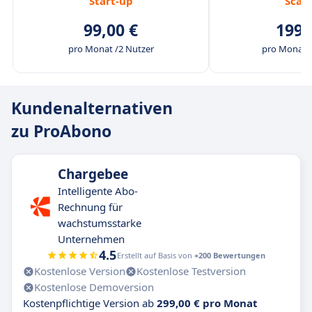
Start-up
Scal
99,00 €
199,
pro Monat /2 Nutzer
pro Monat /
Kundenalternativen
zu ProAbono
Chargebee
Intelligente Abo-
Rechnung für
wachstumsstarke
Unternehmen
4.5
Erstellt auf Basis von
+200 Bewertungen
Kostenlose Version
Kostenlose Testversion
Kostenlose Demoversion
Kostenpflichtige Version ab
299,00 € pro Monat