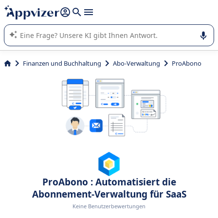
beantworten (mehrere Zeilen mit
Shift + Eingabe
).
Die KI von Appvizer führt Sie bei der Nutzung oder Auswahl
von SaaS-Software in Unternehmen.
Finanzen und Buchhaltung
Abo-Verwaltung
ProAbono
ProAbono : Automatisiert die
Abonnement-Verwaltung für SaaS
Keine Benutzerbewertungen