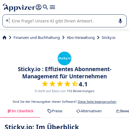
beantworten (mehrere Zeilen mit
Shift + Eingabe
).
Die KI von Appvizer führt Sie bei der Nutzung oder Auswahl
von SaaS-Software in Unternehmen.
Finanzen und Buchhaltung
Abo-Verwaltung
Sticky.io
Sticky.io : Effizientes Abonnement-
Management für Unternehmen
4.1
Erstellt auf Basis von
112 Bewertungen
Sind Sie der Herausgeber dieser Software?
Diese Seite beanspruchen
Im Überblick
Preise
Alternativen
Bewe
Sticky.io: Im Überblick