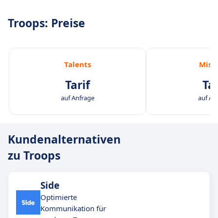
Troops: Preise
Talents
Miss
Tarif
Tar
auf Anfrage
auf An
Kundenalternativen
zu Troops
Side
Optimierte
Kommunikation für