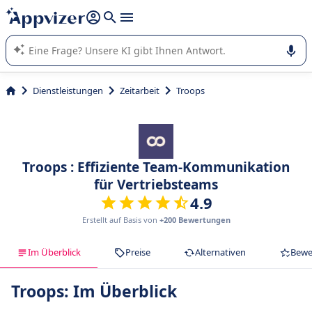
beantworten (mehrere Zeilen mit
Shift + Eingabe
).
Die KI von Appvizer führt Sie bei der Nutzung oder Auswahl
von SaaS-Software in Unternehmen.
Dienstleistungen
Zeitarbeit
Troops
Troops : Effiziente Team-Kommunikation
für Vertriebsteams
4.9
Erstellt auf Basis von
+200 Bewertungen
Im Überblick
Preise
Alternativen
Bewe
Troops: Im Überblick