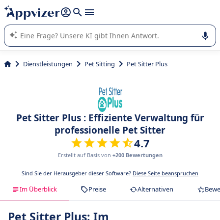
beantworten (mehrere Zeilen mit
Shift + Eingabe
).
Die KI von Appvizer führt Sie bei der Nutzung oder Auswahl
von SaaS-Software in Unternehmen.
Dienstleistungen
Pet Sitting
Pet Sitter Plus
Pet Sitter Plus : Effiziente Verwaltung für
professionelle Pet Sitter
4.7
Erstellt auf Basis von
+200 Bewertungen
Sind Sie der Herausgeber dieser Software?
Diese Seite beanspruchen
Im Überblick
Preise
Alternativen
Bewe
Pet Sitter Plus: Im