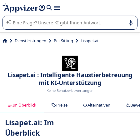
beantworten (mehrere Zeilen mit
Shift + Eingabe
).
Die KI von Appvizer führt Sie bei der Nutzung oder Auswahl
von SaaS-Software in Unternehmen.
Dienstleistungen
Pet Sitting
Lisapet.ai
Lisapet.ai : Intelligente Haustierbetreuung
mit KI-Unterstützung
Keine Benutzerbewertungen
Im Überblick
Preise
Alternativen
Bewe
Lisapet.ai: Im
Überblick