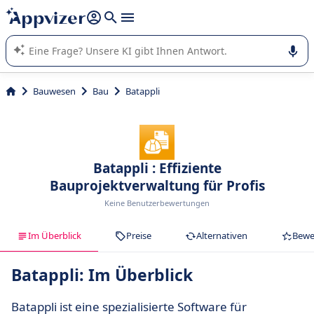
beantworten (mehrere Zeilen mit
Shift + Eingabe
).
Die KI von Appvizer führt Sie bei der Nutzung oder Auswahl
von SaaS-Software in Unternehmen.
Bauwesen
Bau
Batappli
Batappli : Effiziente
Bauprojektverwaltung für Profis
Keine Benutzerbewertungen
Im Überblick
Preise
Alternativen
Bewe
Batappli: Im Überblick
Batappli ist eine spezialisierte Software für