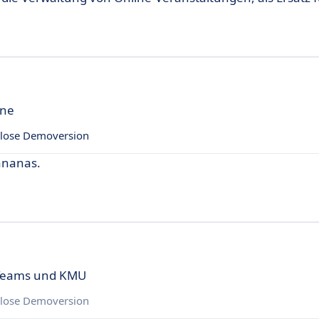
ine
lose Demoversion
ananas.
 Teams und KMU
lose Demoversion