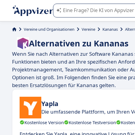
Die KI von Appvizer führt Sie bei d
Vereine und Organisationen
Vereine
Kananas
Alter
Alternativen zu Kananas
Wenn Sie nach Alternativen zur Software Kananas su
Funktionen bieten und an Ihre spezifischen Anfo
Projektmanagement, Teamkommunikation oder Auf
Optionen ist groß. Im Folgenden finden Sie eine pra
besten Ersatzlösungen für Kananas gelten.
Yapla
Die umfassende Plattform, um Ihren V
Kostenlose Version
Kostenlose Testversion
Kosten
Entdecken Sie Yapla, eine innovative Lösung für