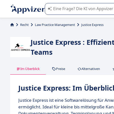
Die KI von Appvizer führt Sie bei d
Recht
Law Practice Management
Justice Express
Justice Express : Effizie
Teams
Im Überblick
Preise
Alternativen
Justice Express: Im Überblic
Justice Express ist eine Softwarelösung für Anwa
ermöglicht. Ideal für kleine bis mittelgroße Kan
Dokumentenverwaltung, Terminplanung und M