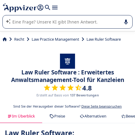
beantworten (mehrere Zeilen mit
Shift + Eingabe
).
Die KI von Appvizer führt Sie bei der Nutzung oder Auswahl
von SaaS-Software in Unternehmen.
Recht
Law Practice Management
Law Ruler Software
Law Ruler Software : Erweitertes
Anwaltsmanagement-Tool für Kanzleien
4.8
Erstellt auf Basis von
137 Bewertungen
Sind Sie der Herausgeber dieser Software?
Diese Seite beanspruchen
Im Überblick
Preise
Alternativen
Bewe
Law Ruler Software: