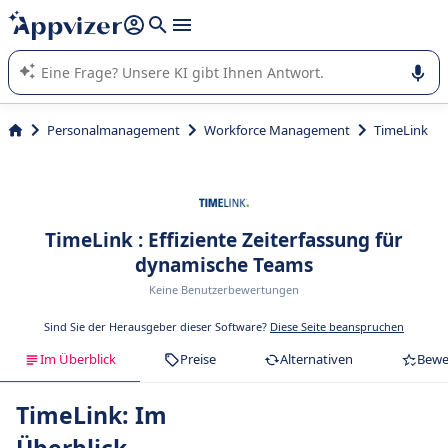
beantworten (mehrere Zeilen mit
Shift + Eingabe
).
Die KI von Appvizer führt Sie bei der Nutzung oder Auswahl
von SaaS-Software in Unternehmen.
Personalmanagement
Workforce Management
TimeLink
TimeLink : Effiziente Zeiterfassung für
dynamische Teams
Keine Benutzerbewertungen
Sind Sie der Herausgeber dieser Software?
Diese Seite beanspruchen
Im Überblick
Preise
Alternativen
Bewe
TimeLink: Im