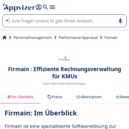
beantworten (mehrere Zeilen mit
Shift + Eingabe
).
Die KI von Appvizer führt Sie bei der Nutzung oder Auswahl
von SaaS-Software in Unternehmen.
Personalmanagement
Performance Appraisal
Firmain
Firmain : Effiziente Rechnungsverwaltung
für KMUs
Keine Benutzerbewertungen
Im Überblick
Preise
Alternativen
Bewe
Firmain: Im Überblick
Firmain ist eine spezialisierte Softwarelösung zur