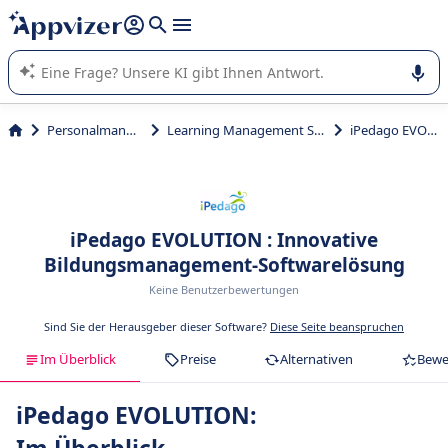
beantworten (mehrere Zeilen mit
Shift + Eingabe
).
Die KI von Appvizer führt Sie bei der Nutzung oder Auswahl
von SaaS-Software in Unternehmen.
Personalmanagement
Learning Management System (LMS)
iPedago EVOLUTION
iPedago EVOLUTION : Innovative
Bildungsmanagement-Softwarelösung
Keine Benutzerbewertungen
Sind Sie der Herausgeber dieser Software?
Diese Seite beanspruchen
Im Überblick
Preise
Alternativen
Bewe
iPedago EVOLUTION: